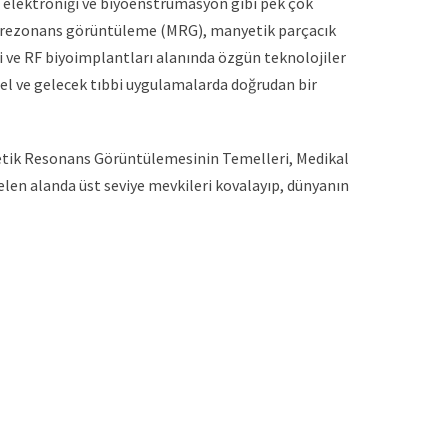
 elektroniği ve biyoenstrümasyon gibi pek çok
tik rezonans görüntüleme (MRG), manyetik parçacık
i ve RF biyoimplantları alanında özgün teknolojiler
el ve gelecek tıbbi uygulamalarda doğrudan bir
yetik Resonans Görüntülemesinin Temelleri, Medikal
len alanda üst seviye mevkileri kovalayıp, dünyanın