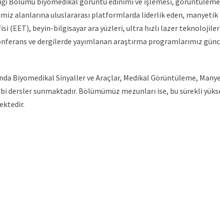
sliği Bölümü biyomedikal görüntü edinimi ve işlemesi, görüntüleme
rimiz alanlarına uluslararası platformlarda liderlik eden, manye
EET), beyin-bilgisayar ara yüzleri, ultra hızlı lazer teknolojiler
konferans ve dergilerde yayımlanan araştırma programlarımız günc
ında Biyomedikal Sinyaller ve Araçlar, Medikal Görüntüleme, Man
bi dersler sunmaktadır. Bölümümüz mezunları ise, bu sürekli yükse
ektedir.