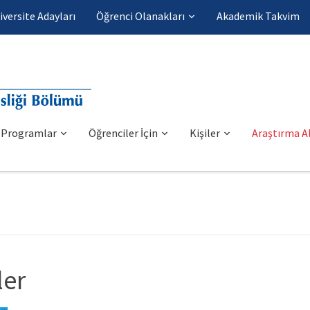
iversite Adayları
Öğrenci Olanakları
Akademik Takvim
Programlar
Öğrenciler İçin
Kişiler
Araştırma Al
ler