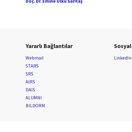
Doç. Dr. Emine Ülkü Sarıtaş
Yararlı Bağlantılar
Sosyal
Webmail
LinkedIn
STARS
SRS
AIRS
DAIS
ALUMNI
BILDORM