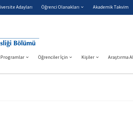
iversite Adayları
Öğrenci Olanakları
Akademik Takvim
Programlar
Öğrenciler İçin
Kişiler
Araştırma Al